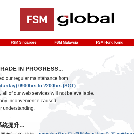
FSM Singapore
FSM Malaysia
FSM Hong Kong
RADE IN PROGRESS...
d our regular maintenance from
aturday) 0900hrs to 2200hrs (SGT).
, all of our web services will not be available.
 any inconvenience caused.
r understanding.
系統提升…