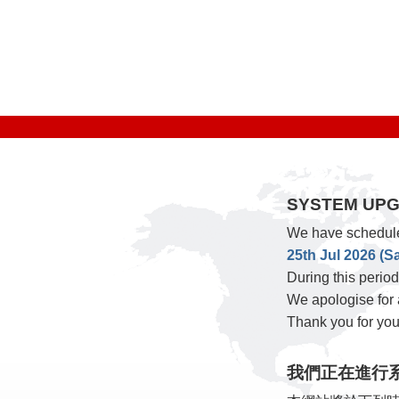
SYSTEM UPG
We have schedule
25th Jul 2026 (S
During this period
We apologise for
Thank you for you
我們正在進行